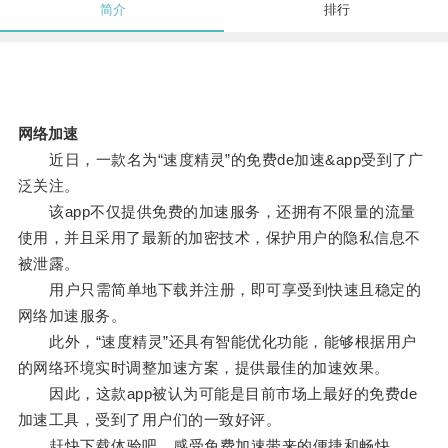
简介
排行
网络加速
近日，一款名为“速度精灵”的免费de加速&app受到了广
泛关注。
该app不仅提供免费的加速服务，还拥有不限量的流量
使用，并且采用了最新的加密技术，保护用户的隐私信息不
被泄露。
用户只需简单地下载并注册，即可享受到快速且稳定的
网络加速服务。
此外，“速度精灵”还具有智能优化功能，能够根据用户
的网络环境实时调整加速方案，提供最佳的加速效果。
因此，这款app被认为可能是目前市场上最好的免费de
加速工具，受到了用户们的一致好评。
赶快下载体验吧，感受免费加速带来的便捷和畅快