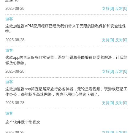
2025-08-28
支持
[0]
反对
[0]
游客
这款加速器VPM应用程序已经为我们带来了无限的隐私保护和安全性保
护。
2025-08-28
支持
[0]
反对
[0]
游客
这款app的售后服务非常完善，遇到问题总是能够得到妥善解决，让我能
够放心购物。
2025-08-28
支持
[0]
反对
[0]
游客
这款加速器app简直是居家旅行必备神器，无论是看视频、玩游戏还是工
作办公，都能畅享高速网络，再也不用担心网速卡顿了。
2025-08-28
支持
[0]
反对
[0]
游客
这个软件我非常喜欢
2025-08-28
支持
[0]
反对
[0]