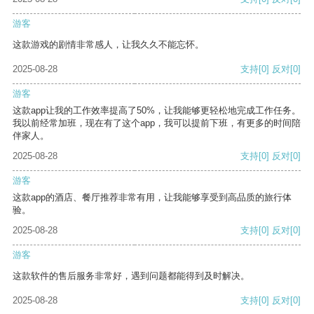
游客
这款游戏的剧情非常感人，让我久久不能忘怀。
2025-08-28
支持
[0]
反对
[0]
游客
这款app让我的工作效率提高了50%，让我能够更轻松地完成工作任务。
我以前经常加班，现在有了这个app，我可以提前下班，有更多的时间陪
伴家人。
2025-08-28
支持
[0]
反对
[0]
游客
这款app的酒店、餐厅推荐非常有用，让我能够享受到高品质的旅行体
验。
2025-08-28
支持
[0]
反对
[0]
游客
这款软件的售后服务非常好，遇到问题都能得到及时解决。
2025-08-28
支持
[0]
反对
[0]