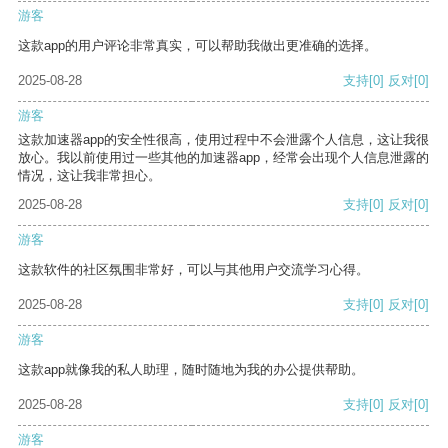
游客
这款app的用户评论非常真实，可以帮助我做出更准确的选择。
2025-08-28
支持
[0]
反对
[0]
游客
这款加速器app的安全性很高，使用过程中不会泄露个人信息，这让我很
放心。我以前使用过一些其他的加速器app，经常会出现个人信息泄露的
情况，这让我非常担心。
2025-08-28
支持
[0]
反对
[0]
游客
这款软件的社区氛围非常好，可以与其他用户交流学习心得。
2025-08-28
支持
[0]
反对
[0]
游客
这款app就像我的私人助理，随时随地为我的办公提供帮助。
2025-08-28
支持
[0]
反对
[0]
游客